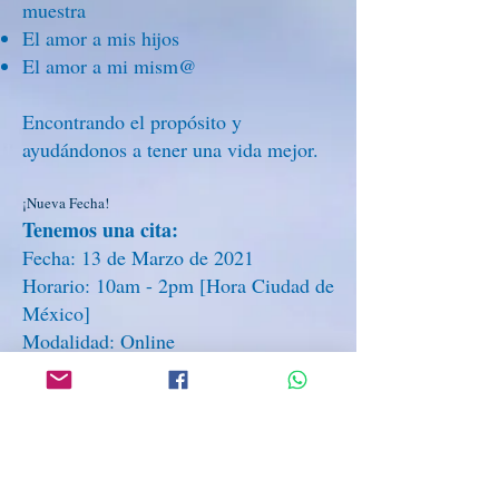
muestra
El amor a mis hijos
El amor a mi mism@
Encontrando el propósito y
ayudándonos a tener una vida mejor.
¡Nueva Fecha!
Tenemos una cita:
Fecha: 13 de Marzo de 2021
Horario: 10am - 2pm [Hora Ciudad de
México]
Modalidad: Online
Inversión:
↓
$777 pesos (38 Dólares + comisión)
Si lo prefieres puedes realizar tu pago