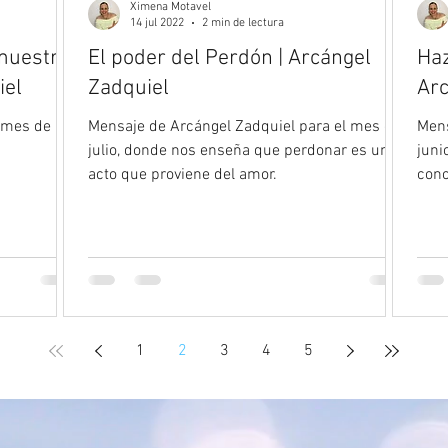
Ximena Motavel
14 jul 2022
2 min de lectura
muestra
El poder del Perdón | Arcángel
Haz
iel
Zadquiel
Arc
 mes de
Mensaje de Arcángel Zadquiel para el mes de
Mens
julio, donde nos enseña que perdonar es un
juni
acto que proviene del amor.
conc
1
2
3
4
5