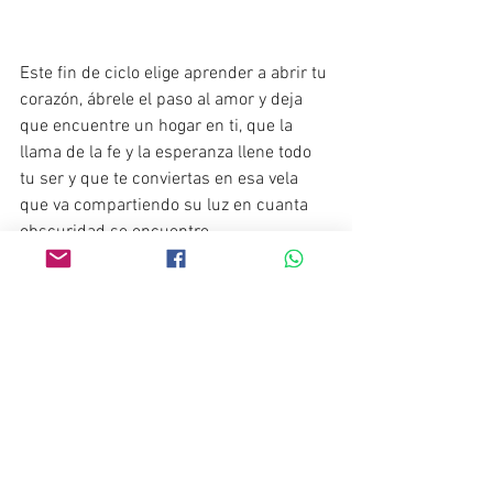
Este fin de ciclo elige aprender a abrir tu 
corazón, ábrele el paso al amor y deja 
que encuentre un hogar en ti, que la 
llama de la fe y la esperanza llene todo 
tu ser y que te conviertas en esa vela 
que va compartiendo su luz en cuanta 
obscuridad se encuentre.
No estas solo nosotros te acompañamos 
cada día de tu vida, en cada cierre de 
ciclo o en lo que le llamas perdida, 
siempre te estamos sosteniendo, hoy es 
momento que tu elijas sostener la 
antorcha del amor, nosotros estaremos 
ahí apoyándote.