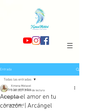
Entrada
Todas las entradas
Ximena Motavel
Todas las entradas
3 dic 2021
3 min de lectura
Acepta el amor en tu
Empezando
corazón. | Arcángel
Tu comunidad